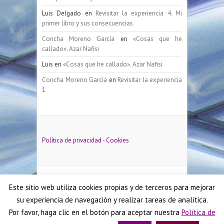
Luis Delgado
en
Revisitar la experiencia 4. Mi
primer libro y sus consecuencias
Concha Moreno García
en
«Cosas que he
callado». Azar Nafisi
Luis
en
«Cosas que he callado». Azar Nafisi
Concha Moreno García
en
Revisitar la experiencia
1
Política de privacidad
-
Cookies
Este sitio web utiliza cookies propias y de terceros para mejorar
su experiencia de navegación y realizar tareas de analítica.
Copyright ©2026
Concha Moreno García
|
Política
Por favor, haga clic en el botón para aceptar nuestra
Política de
de privacidad
| Tema por:
Theme Horse
| Funciona
con:
WordPress